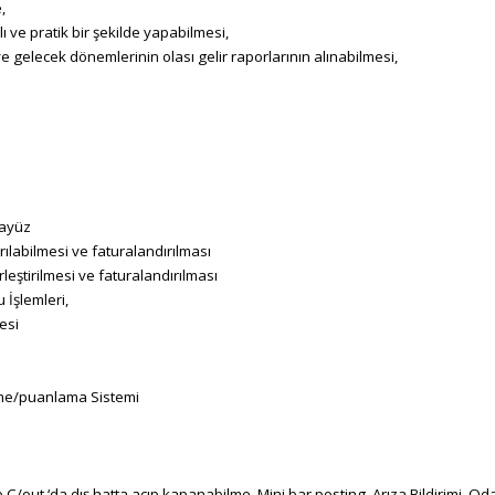
,
ı ve pratik bir şekilde yapabilmesi,
gelecek dönemlerinin olası gelir raporlarının alınabilmesi,
rayüz
ılabilmesi ve faturalandırılması
leştirilmesi ve faturalandırılması
 İşlemleri,
esi
me/puanlama Sistemi
C/out ‘da dış hatta açıp kapanabilme, Mini bar posting, Arıza Bildirimi, Od