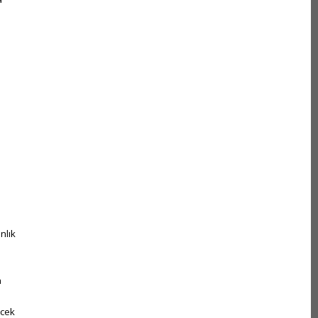
nlık
a
ecek