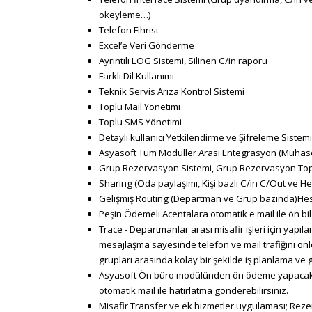
okeyleme…)
Telefon Fihrist
Excel’e Veri Gönderme
Ayrıntılı LOG Sistemi, Silinen C/in raporu
Farklı Dil Kullanımı
Teknik Servis Arıza Kontrol Sistemi
Toplu Mail Yönetimi
Toplu SMS Yönetimi
Detaylı kullanıcı Yetkilendirme ve Şifreleme Sistemi
Asyasoft Tüm Modüller Arası Entegrasyon (Muhas
Grup Rezervasyon Sistemi, Grup Rezervasyon Toplu
Sharing (Oda paylaşımı, Kişi bazlı C/in C/Out ve 
Gelişmiş Routing (Departman ve Grup bazında)He
Peşin Ödemeli Acentalara otomatik e mail ile ön 
Trace - Departmanlar arası misafir işleri için yapıl
mesajlaşma sayesinde telefon ve mail trafiğini önl
grupları arasında kolay bir şekilde iş planlama ve 
Asyasoft Ön büro modülünden ön ödeme yapacak ace
otomatik mail ile hatırlatma gönderebilirsiniz.
Misafir Transfer ve ek hizmetler uygulaması; Rezer