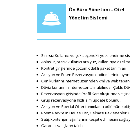
Ön Büro Yönetimi - Otel
Yönetim Sistemi
Sınırsız Kullanıcı ve çok seçenekli yetkilendirme si
Anlaşılır, pratik kullanıcı ara yüz, kullanıcıya öze
Kontrat girişlerinde çözüm odaklı paket tanımları
Aksiyon ve Erken Rezervasyon indirimlerinin ayrınt
C/in kurlarını internet üzerinden xml ve web tabanl
Döviz kurlarının internetten alınabilmesi, Çoklu Dö
Rezervasyon girişinde Profil Kart oluşturma ve şir
Grup rezervasyona hızlı isim update bölümü,
Aksiyon ve Special Offer tanımlama bölümüne bitiş sı
Room Rack ‘e ın House List, Gelmesi Beklenenler, 
Satış kontenjan aşımlarının tespit edilmesini sağl
Garantili satışların takibi