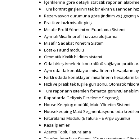
İçeriklerine göre detaylı istatistik raporları alabilme
Tüm kontrat girişlerinin tek bir ekran üzerinden hızl
Rezervasyon durumuna göre (indirim vs.) geçmiş ve 
Pratik ve hızlı misafir girişi
Misafir Profil Yönetimi ve Puanlama Sistemi
Ayrıntılı Misafir profil havuzu oluşturma
Misafir Sadakat Yönetim Sistemi
Lost & Faund modülü
Otomatik Kimlik bildirim sistemi
Oda birleştirmelerin kontrolünü sağlayan pratik a
Aynı oda da konaklayan misafirlerin hesapların ayr
Farklı odada konaklayan misafirlerin hesapların bir
Hızlı ve pratik tek tuş ile gün sonu, Otomatik Yılsonu
Tüm raporların istenilen formatta görüntülenebilm
Raporlarda Gelişmiş Filtreleme Seçeneği
House Keeping modülü, Maid Yönetim Sistemi
Housekeeping Maid Segmentasyonu oda kredile
Faturalama Modülü (E fatura – E Arşiv uyumlu)
Kasa İşlemleri
Acente Toplu Faturalama
Telefon İnterface Sistemi (Grup uyandırma, C/in ve 