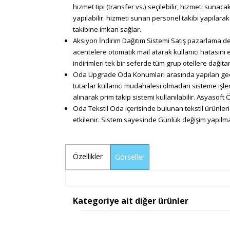
hizmet tipi (transfer vs.) seçilebilir, hizmeti sunac
yapılabilir. hizmeti sunan personel takibi yapılar
takibine imkan sağlar.
Aksiyon İndirim Dağıtım Sistemi Satış pazarlama de
acentelere otomatik mail atarak kullanıcı hatasını 
indirimleri tek bir seferde tüm grup otellere dağıta
Oda Upgrade Oda Konumları arasında yapılan geçişle
tutarlar kullanıcı müdahalesi olmadan sisteme işlen
alınarak prim takip sistemi kullanılabilir. Asyasof
Oda Tekstil Oda içerisinde bulunan tekstil ürünle
etkilenir. Sistem sayesinde Günlük değişim yapılmas
Özellikler
Görseller
Kategoriye ait diğer ürünler