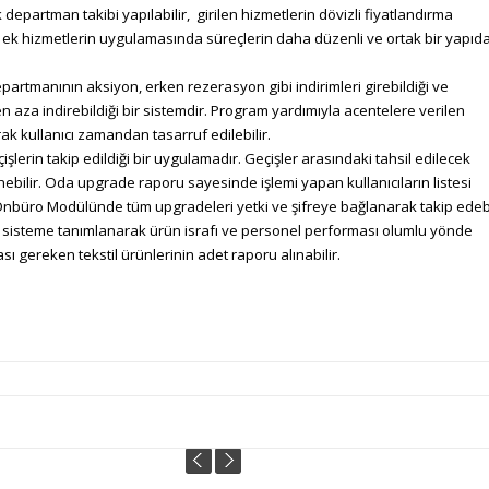
ak departman takibi yapılabilir, girilen hizmetlerin dövizli fiyatlandırma
ak ek hizmetlerin uygulamasında süreçlerin daha düzenli ve ortak bir yapıd
partmanının aksiyon, erken rezerasyon gibi indirimleri girebildiği ve
en aza indirebildiği bir sistemdir. Program yardımıyla acentelere verilen
rak kullanıcı zamandan tasarruf edilebilir.
rin takip edildiği bir uygulamadır. Geçişler arasındaki tahsil edilecek
ebilir. Oda upgrade raporu sayesinde işlemi yapan kullanıcıların listesi
t Önbüro Modülünde tüm upgradeleri yetki ve şifreye bağlanarak takip edebi
ri sisteme tanımlanarak ürün israfı ve personel performası olumlu yönde
ı gereken tekstil ürünlerinin adet raporu alınabilir.