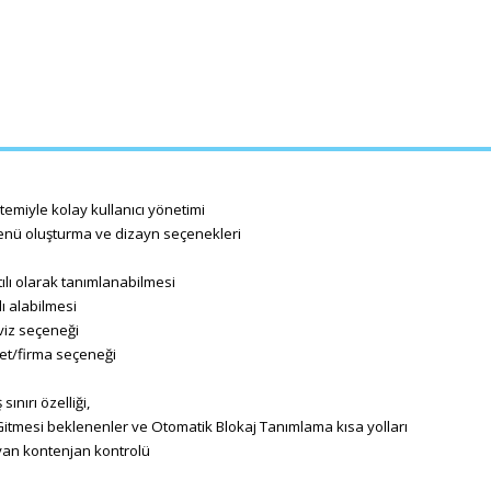
stemiyle kolay kullanıcı yönetimi
l menü oluşturma ve dizayn seçenekleri
ılı olarak tanımlanabilmesi
ı alabilmesi
viz seçeneği
ket/firma seçeneği
nırı özelliği,
Gitmesi beklenenler ve Otomatik Blokaj Tanımlama kısa yolları
ayan kontenjan kontrolü