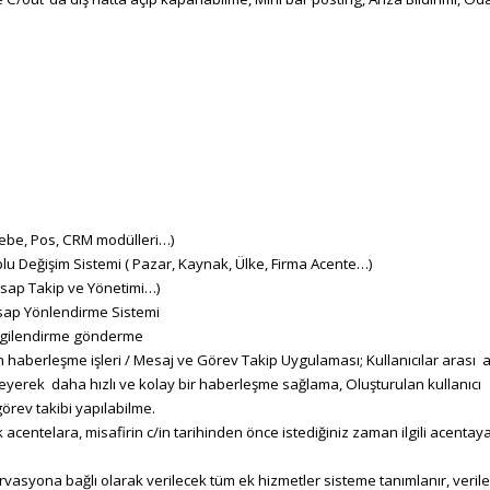
ebe, Pos, CRM modülleri…)
 Değişim Sistemi ( Pazar, Kaynak, Ülke, Firma Acente…)
Hesap Takip ve Yönetimi…)
sap Yönlendirme Sistemi
bilgilendirme gönderme
an haberleşme işleri / Mesaj ve Görev Takip Uygulaması; Kullanıcılar arası a
eyerek daha hızlı ve kolay bir haberleşme sağlama, Oluşturulan kullanıcı
görev takibi yapılabilme.
ntelara, misafirin c/in tarihinden önce istediğiniz zaman ilgili acentay
vasyona bağlı olarak verilecek tüm ek hizmetler sisteme tanımlanır, veril