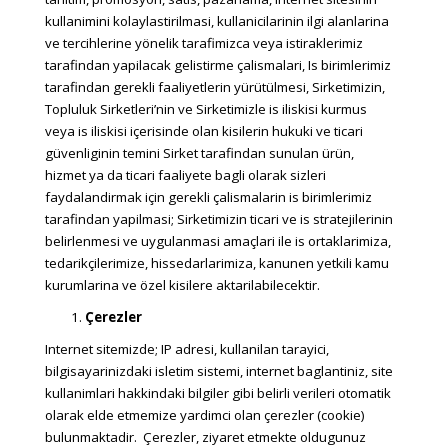
kullanimini kolaylastirilmasi, kullanicilarinin ilgi alanlarina
ve tercihlerine yönelik tarafimizca veya istiraklerimiz
tarafindan yapilacak gelistirme çalismalari, Is birimlerimiz
tarafindan gerekli faaliyetlerin yürütülmesi, Sirketimizin,
Topluluk Sirketleri’nin ve Sirketimizle is iliskisi kurmus
veya is iliskisi içerisinde olan kisilerin hukuki ve ticari
güvenliginin temini Sirket tarafindan sunulan ürün,
hizmet ya da ticari faaliyete bagli olarak sizleri
faydalandirmak için gerekli çalismalarin is birimlerimiz
tarafindan yapilmasi; Sirketimizin ticari ve is stratejilerinin
belirlenmesi ve uygulanmasi amaçlari ile is ortaklarimiza,
tedarikçilerimize, hissedarlarimiza, kanunen yetkili kamu
kurumlarina ve özel kisilere aktarilabilecektir.
Çerezler
Internet sitemizde; IP adresi, kullanilan tarayici,
bilgisayarinizdaki isletim sistemi, internet baglantiniz, site
kullanimlari hakkindaki bilgiler gibi belirli verileri otomatik
olarak elde etmemize yardimci olan çerezler (cookie)
bulunmaktadir. Çerezler, ziyaret etmekte oldugunuz