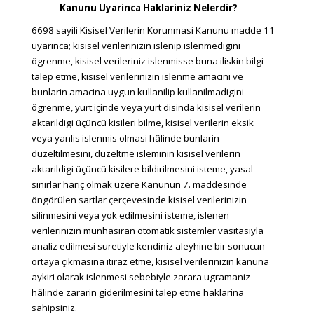
Kanunu Uyarinca Haklariniz Nelerdir?
6698 sayili Kisisel Verilerin Korunmasi Kanunu madde 11
uyarinca; kisisel verilerinizin islenip islenmedigini
ögrenme, kisisel verileriniz islenmisse buna iliskin bilgi
talep etme, kisisel verilerinizin islenme amacini ve
bunlarin amacina uygun kullanilip kullanilmadigini
ögrenme, yurt içinde veya yurt disinda kisisel verilerin
aktarildigi üçüncü kisileri bilme, kisisel verilerin eksik
veya yanlis islenmis olmasi hâlinde bunlarin
düzeltilmesini, düzeltme isleminin kisisel verilerin
aktarildigi üçüncü kisilere bildirilmesini isteme, yasal
sinirlar hariç olmak üzere Kanunun 7. maddesinde
öngörülen sartlar çerçevesinde kisisel verilerinizin
silinmesini veya yok edilmesini isteme, islenen
verilerinizin münhasiran otomatik sistemler vasitasiyla
analiz edilmesi suretiyle kendiniz aleyhine bir sonucun
ortaya çikmasina itiraz etme, kisisel verilerinizin kanuna
aykiri olarak islenmesi sebebiyle zarara ugramaniz
hâlinde zararin giderilmesini talep etme haklarina
sahipsiniz.