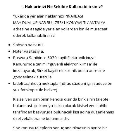
Haklarinizi Ne Sekilde Kullanabilirsiniz?
Yukarida yer alan haklarinizi PINARBASI
MAH.DUMLUPINAR BUL.758/1 KONYAALTI / ANTALYA
adresine asagida yer alan yollardan biri ile müracaat
ederek kullanabilirsiniz;
Sahsen basvuru,
Noter vasitasiyla,
Basvuru Sahibince 5070 sayili Elektronik imza
Kanunu’nda tanimli “güvenli elektronik imza” ile
imzalayarak, Sirket kayitli elektronik posta adresine
gönderilmek sureti ile
Iadeli taahhütlü mektupla (nüfus cüzdani için sadece ön
yüz fotokopisi ile birlikte)
Kisisel veri sahibinin kendisi disinda bir kisinin talepte
bulunmasi için konuya iliskin olarak kisisel veri sahibi
tarafindan basvuruda bulunacak kisi adina düzenlenmis
özel vekâletname bulunmalidir.
Söz konusu taleplerin sonuçlandirilmasinin ayrica bir