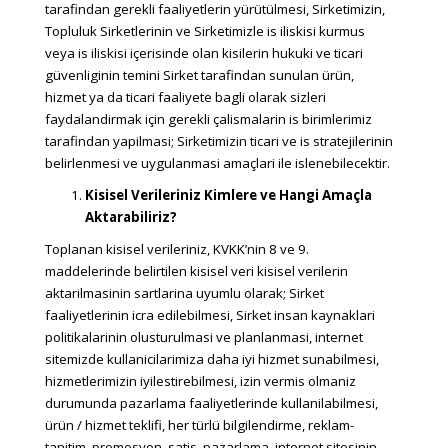
tarafindan gerekli faaliyetlerin yürütülmesi, Sirketimizin,
Topluluk Sirketlerinin ve Sirketimizle is iliskisi kurmus
veya is iliskisi içerisinde olan kisilerin hukuki ve ticari
güvenliginin temini Sirket tarafindan sunulan ürün,
hizmet ya da ticari faaliyete bagli olarak sizleri
faydalandirmak için gerekli çalismalarin is birimlerimiz
tarafindan yapilmasi; Sirketimizin ticari ve is stratejilerinin
belirlenmesi ve uygulanmasi amaçlari ile islenebilecektir.
Kisisel Verileriniz Kimlere ve Hangi Amaçla
Aktarabiliriz?
Toplanan kisisel verileriniz, KVKK’nin 8 ve 9.
maddelerinde belirtilen kisisel veri kisisel verilerin
aktarilmasinin sartlarina uyumlu olarak; Sirket
faaliyetlerinin icra edilebilmesi, Sirket insan kaynaklari
politikalarinin olusturulmasi ve planlanmasi, internet
sitemizde kullanicilarimiza daha iyi hizmet sunabilmesi,
hizmetlerimizin iyilestirebilmesi, izin vermis olmaniz
durumunda pazarlama faaliyetlerinde kullanilabilmesi,
ürün / hizmet teklifi, her türlü bilgilendirme, reklam-
tanitim, promosyon, satis, pazarlama, internet sitesinin