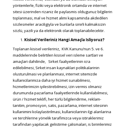
yöntemlerle, fiziki veya elektronik ortamda ve internet
sitesi üzerinden rizaniz ile paylasmis oldugunuz bilgilerin
toplanmasi, mal ve hizmet alimi kapsaminda akdedilen
sözlesmeler araciligiyla ve bunlarla sinirli kalmaksizin
sözlü, yazili ya da elektronik olarak toplanabilecektir.
Kisisel Verileriniz Hangi Amaçla Isliyoruz?
Toplanan kisisel verileriniz, KVK Kanunu’nun 5. ve 6.
maddelerinde belirtilen kisisel veri isleme sartlari ve
amaçlari dahilinde, Sirket faaliyetlerinin icra
edilebilmesi, Sirket insan kaynaklari politikalarinin
olusturulmasi ve planlanmasi, internet sitemizde
kullanicilarimiza daha iyi hizmet sunabilmesi,
hizmetlerimizin iyilestirebilmesi, izin vermis olmaniz
durumunda pazarlama faaliyetlerinde kullanilabilmesi,
ürün / hizmet teklifi, her türlü bilgilendirme, reklam-
tanitim, promosyon, satis, pazarlama, internet sitesinin
kullanimini kolaylastirilmasi, kullanicilarinin ilgi alanlarina
ve tercihlerine yönelik tarafimizca veya istiraklerimiz
tarafindan yapilacak gelistirme çalismalari, is birimlerimiz