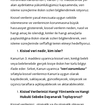
alan aydinlatma yükümlülügümüz kapsaminda, veri
isleme süreçlerine iliskin sizleri bilgilendirmek istiyoruz.
Kisisel verilerin yasal mevzuata uygun sekilde
islenmesine ve verilerinizin korunmasina büyük
hassasiyet göstererek, kisisel verilerin neden, nasil ve
hangi amaç ile islendigi, kimler ile hangi amaçlarla
paylasildigina iliskin olarak sizleri bilgilendirerek, veri
isleme süreçlerinde seffafligi temin etmeyi hedefliyoruz.
Kisisel veri nedir, kim isler?
Kanun’un 3. maddesi uyarinca kisisel veri, kimligi belirli
veya belirlenebilir gerçek kisiye iliskin her türlü bilgiyi
ifade eder. Sirket, Kanun uyarinca
“veri sorumlusu”
sifatiyla kisisel verilerinizi Kanun’a uygun olarak
kaydedecek, saklayacak, güncelleyecek, isleyecek ve
üçüncü taraflara açiklayabilecek ve aktarabilecektir.
Kisisel Verilerinizi Hangi Yöntemle ve Hangi
Hukuki Sebebe Dayanarak Topluyoruz?
Kisisel verileriniz, otomatik ya da otomatik olmayan