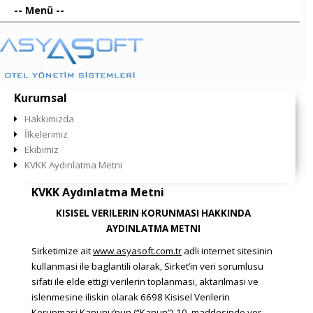
Anasayfa
Kurumsal
KVKK Aydınlatma Metni
Kurumsal
Hakkımızda
İlkelerimiz
Ekibimiz
KVKK Aydınlatma Metni
KVKK Aydınlatma Metni
KISISEL VERILERIN KORUNMASI HAKKINDA
AYDINLATMA METNI
Sirketimize ait
www.asyasoft.com.tr
adli internet sitesinin
kullanmasi ile baglantili olarak, Sirket’in veri sorumlusu
sifati ile elde ettigi verilerin toplanmasi, aktarilmasi ve
islenmesine iliskin olarak 6698 Kisisel Verilerin
Korunmasi Kanunu’nun (“Kanun”) 10. maddesinde yer