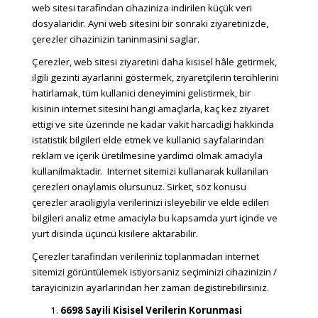
web sitesi tarafindan cihaziniza indirilen küçük veri
dosyalaridir. Ayni web sitesini bir sonraki ziyaretinizde,
çerezler cihazinizin taninmasini saglar.
Çerezler, web sitesi ziyaretini daha kisisel hâle getirmek,
ilgili gezinti ayarlarini göstermek, ziyaretçilerin tercihlerini
hatirlamak, tüm kullanici deneyimini gelistirmek, bir
kisinin internet sitesini hangi amaçlarla, kaç kez ziyaret
ettigi ve site üzerinde ne kadar vakit harcadigi hakkinda
istatistik bilgileri elde etmek ve kullanici sayfalarindan
reklam ve içerik üretilmesine yardimci olmak amaciyla
kullanilmaktadir. Internet sitemizi kullanarak kullanilan
çerezleri onaylamis olursunuz. Sirket, söz konusu
çerezler araciligiyla verilerinizi isleyebilir ve elde edilen
bilgileri analiz etme amaciyla bu kapsamda yurt içinde ve
yurt disinda üçüncü kisilere aktarabilir.
Çerezler tarafindan verileriniz toplanmadan internet
sitemizi görüntülemek istiyorsaniz seçiminizi cihazinizin /
tarayicinizin ayarlarindan her zaman degistirebilirsiniz.
6698 Sayili Kisisel Verilerin Korunmasi