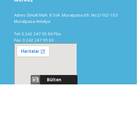
Adres: Elmali Mah. 8 Sok. Muratpasa Ish. No:2/102-103
Muratpasa Antalya
Tel: 0 242 247 95 60 Pbx.
Fax: 0 242 247 95 63
Bülten
Aylık bülten için e-posta
adresinizi girin
Teknoloji Merkezi
Adres: Akdeniz Üniversitesi Teknokent AR-GE 3 Binasi
No:758/1 Konyaalti / Antalya
Tel: 0 850 777 01 11