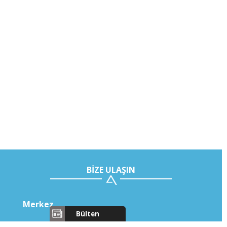
Muhasebe Yönetim
Sistemi
Bütçe Modülü
BİZE ULAŞIN
Merkez
Bülten