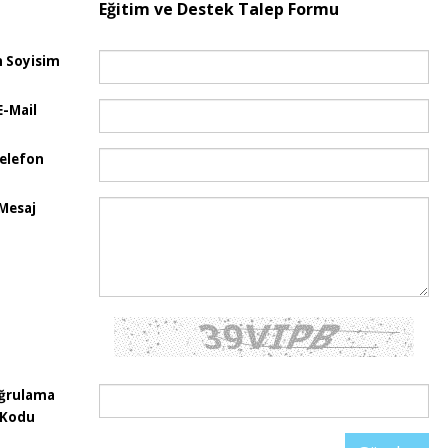
Eğitim ve Destek Talep Formu
m Soyisim
E-Mail
elefon
Mesaj
ğrulama
Kodu