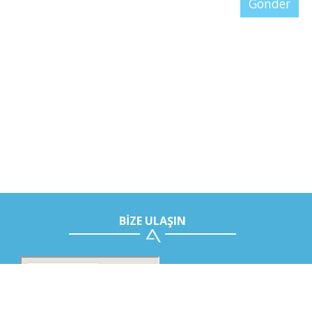
BİZE ULAŞIN
Teknoloji Merkezi
Adres: Akdeniz Üniversitesi Tek