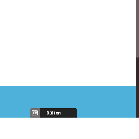
Bülten
Aylık bülten için e-posta
adresinizi girin
nokent AR-GE 3 Binasi